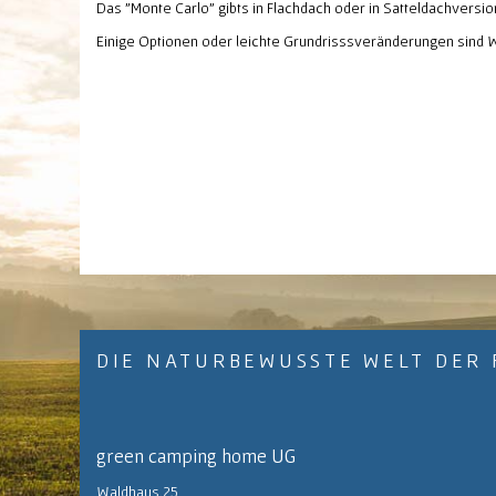
Das "Monte Carlo" gibts in Flachdach oder in Satteldachversi
Einige Optionen oder leichte Grundrisssveränderungen sind W
DIE NATURBEWUSSTE WELT DER 
green camping home UG
Waldhaus 25